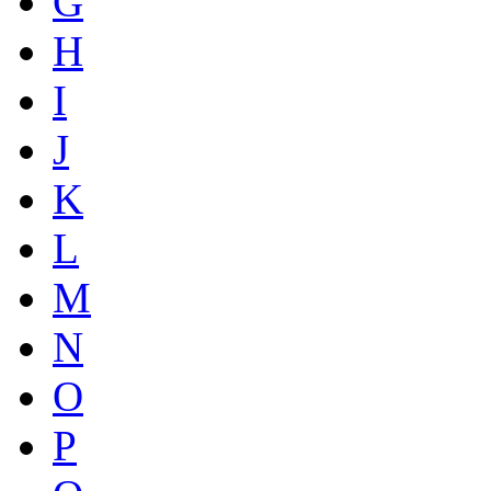
G
H
I
J
K
L
M
N
O
P