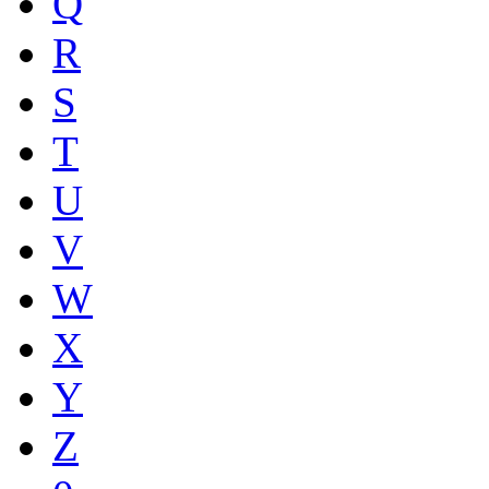
Q
R
S
T
U
V
W
X
Y
Z