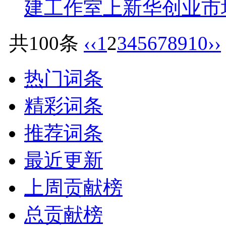
建工作室上新华创业市
共100条
‹‹
1
2
3
4
5
6
7
8
9
10
››
热门词条
精彩词条
推荐词条
最近更新
上周贡献榜
总贡献榜