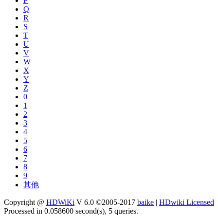
P
Q
R
S
T
U
V
W
X
Y
Z
0
1
2
3
4
5
6
7
8
9
其他
Copyright @
HDWiKi
V 6.0 ©2005-2017
baike
|
HDwiki Licensed
Processed in 0.058600 second(s), 5 queries.