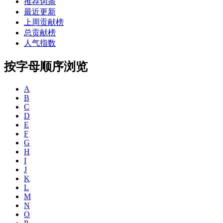
推荐词条
最近更新
上周贡献榜
总贡献榜
人气指数
按字母顺序浏览
A
B
C
D
E
F
G
H
I
J
K
L
M
N
O