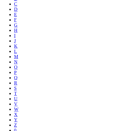
C
D
E
F
G
H
I
J
K
L
M
N
O
P
Q
R
S
T
U
V
W
X
Y
Z
0