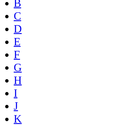
B
C
D
E
F
G
H
I
J
K