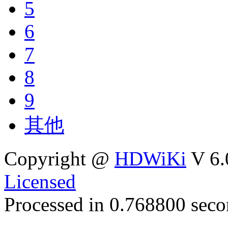
5
6
7
8
9
其他
Copyright @
HDWiKi
V 6.
Licensed
Processed in 0.768800 secon