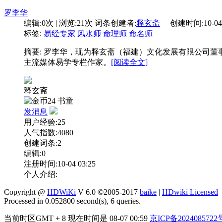
罗李华
编辑:
0次
| 浏览:
21次
词条创建者:
释玄斋
创建时间:
10-04
标签:
易经专家
风水师
命理师
命名师
摘要: 罗李华，现为释玄斋（福建）文化发展有限公司
主流媒体易学专栏作家。
[阅读全文]
释玄斋
24
书童
发消息
用户经验:25
人气指数:4080
创建词条:2
编辑:0
注册时间:10-04 03:25
个人介绍:
Copyright @
HDWiKi
V 6.0 ©2005-2017
baike
|
HDwiki Licensed
Processed in 0.052800 second(s), 6 queries.
当前时区GMT + 8 现在时间是 08-07 00:59
京ICP备2024085722