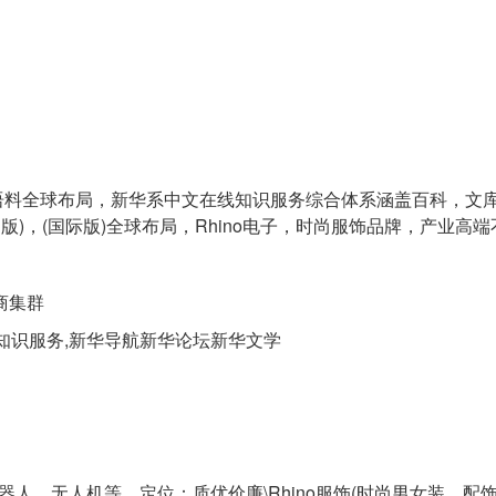
多国语料全球布局，新华系中文在线知识服务综合体系涵盖百科，文
)，(国际版)全球布局，Rhino电子，时尚服饰品牌，产业高端
商集群
知识服务,新华导航新华论坛新华文学
机器人，无人机等，定位：质优价廉\Rhino服饰(时尚男女装，