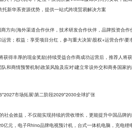
优势：依托新华系资源优势，提供一站式跨境贸易解决方案
)\招商方向(海外渠道合作伙伴，技术研发合作伙伴，品牌投资合作
营和运营；权益：享受项目分红，参与重大决策\股权+运营合作
，将获得丰厚的现金奖励)持续受益合作商成功运营后，推荐人将
控团队和商情预警机制\政策风险及应对\建立常设外交和商务国家
6*2027市场拓展\第二阶段2029*2030全球扩张
和深远的社会效益，不仅能实现持续的营收增长，更能提升中国品牌
20亿元，电子Rhino品牌电视预计机，台式一体机电脑，充电锂