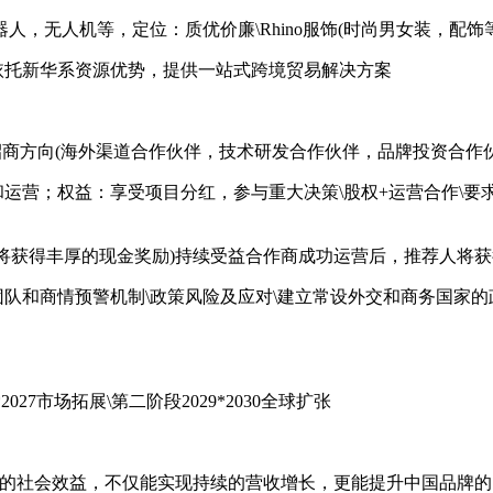
机器人，无人机等，定位：质优价廉\Rhino服饰(时尚男女装，配
优势：依托新华系资源优势，提供一站式跨境贸易解决方案
)\招商方向(海外渠道合作伙伴，技术研发合作伙伴，品牌投资合作伙
营和运营；权益：享受项目分红，参与重大决策\股权+运营合作
，将获得丰厚的现金奖励)持续受益合作商成功运营后，推荐人将
控团队和商情预警机制\政策风险及应对\建立常设外交和商务国家
2027市场拓展\第二阶段2029*2030全球扩张
和深远的社会效益，不仅能实现持续的营收增长，更能提升中国品牌